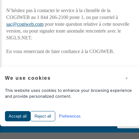
N’hésitez pas à contacter le service à la clientèle de la
COGIWEB au 1 844 266-2100 poste 1, ou par courriel à
sac@cogiweb.com
pour toute question relative à cette nouvelle
version, ou pour signaler toute anomalie rencontrée avec le
SIGLS.NET.
En vous remerciant de faire confiance à la COGIWEB.
We use cookies
×
This website uses cookies to enhance your browsing experience
and provide personalized content.
COGIWEB
©
2026
Politique d’accessibilité
Réalisation
COGIWEB
Accept all
Reject all
Preferences
Retour à la version bureau