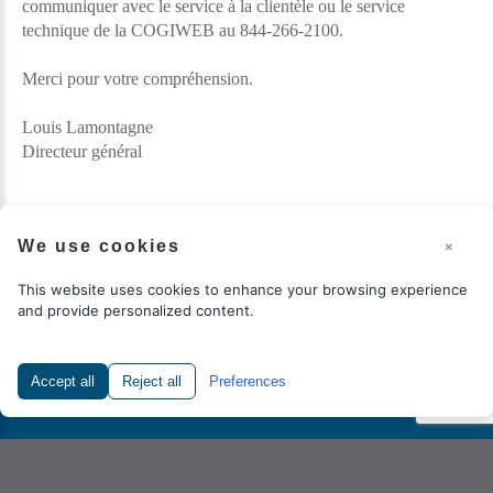
communiquer avec le service à la clientèle ou le service
technique de la COGIWEB au 844-266-2100.
Merci pour votre compréhension.
Louis Lamontagne
Directeur général
We use cookies
×
This website uses cookies to enhance your browsing experience
and provide personalized content.
COGIWEB
©
2026
Politique d’accessibilité
Réalisation
COGIWEB
Accept all
Reject all
Preferences
Retour à la version bureau