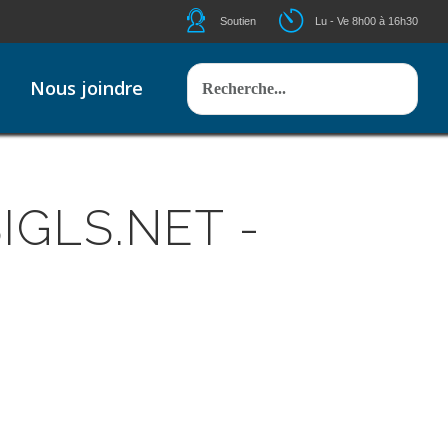
Icone helpdesk
Icone ouverture
Soutien
Lu - Ve 8h00 à 16h30
Rechercher
Nous joindre
vices
SIGLS.NET -